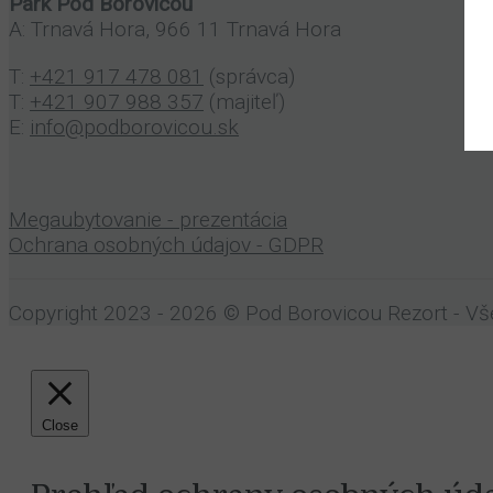
Park Pod Borovicou
A: Trnavá Hora, 966 11 Trnavá Hora
T:
+421 917 478 081
(správca)
T:
+421 907 988 357
(majiteľ)
E:
info@podborovicou.sk
Megaubytovanie - prezentácia
Ochrana osobných údajov - GDPR
Copyright 2023 - 2026 © Pod Borovicou Rezort - Vš
Close