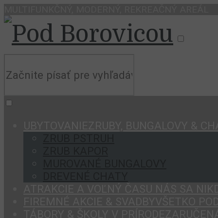
MULTIFUNKČNÝ, MODERNÝ, REKREAČNÝ AREÁL
UBYTOVANIE
ZRUBY, BUNGALOVY & CH
ZRUB PSTRUH
ZRUB KAPOR
MUROVANÉ BUNGALOVY
DREVENÉ CHATY
ATRAKCIE A VOĽNÝ ČAS
U NÁS SA NIK
FIREMNÉ AKCIE & SVADBY
VŠETKO POD
TÁBORY & ŠKOLY V PRÍRODE
ZARUČEN