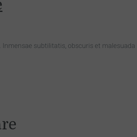
e
mensae subtilitatis, obscuris et malesuada fa
áre