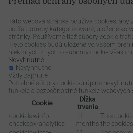
Prehľad ochrany osobných úd
Táto webová stránka používa cookies, aby z
podľa potreby kategorizované, uložené vo 
stránky. Používame tiež súbory cookie tre
Tieto cookies budú uložené vo vašom prehl
niektorých z týchto súborov cookie však mô
Nevyhnutné
Nevyhnutné
Vždy zapnuté
Potrebné súbory cookie sú úplne nevyhnutn
funkcie a bezpečnostné funkcie webových 
Dĺžka
Cookie
trvania
cookielawinfo-
11
This cookie
checkbox-analytics
months
the cookies
cookielawinfo-
11
The cookie 