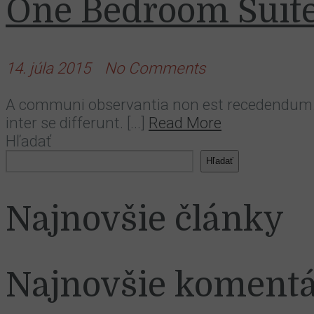
One Bedroom Suit
14. júla 2015
No Comments
A communi observantia non est recedendum. In
inter se differunt. [...]
Read More
Hľadať
Hľadať
Najnovšie články
Najnovšie koment