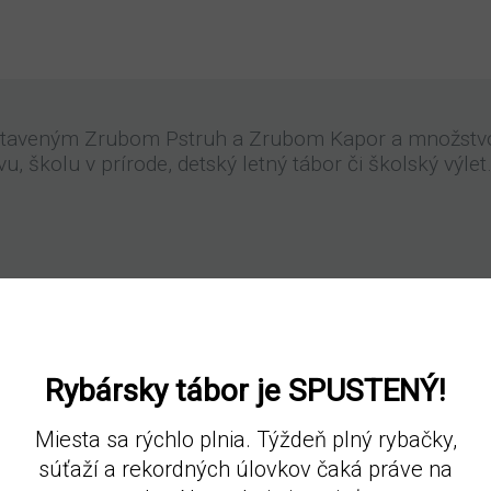
ostaveným Zrubom Pstruh a Zrubom Kapor a množstvo
, školu v prírode, detský letný tábor či školský výlet
Rybársky tábor je SPUSTENÝ!
Miesta sa rýchlo plnia. Týždeň plný rybačky,
súťaží a rekordných úlovkov čaká práve na