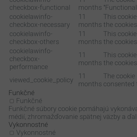
checkbox-functional
months
"Functional
cookielawinfo-
11
This cookie
checkbox-necessary
months
the cookies
cookielawinfo-
11
This cookie
checkbox-others
months
the cookies
cookielawinfo-
11
This cookie
checkbox-
months
the cookies
performance
11
The cookie 
viewed_cookie_policy
months
consented t
Funkčné
Funkčné
Funkčné súbory cookie pomáhajú vykonávať 
médií, zhromažďovanie spätnej väzby a ďalši
Vykonnostné
Vykonnostné