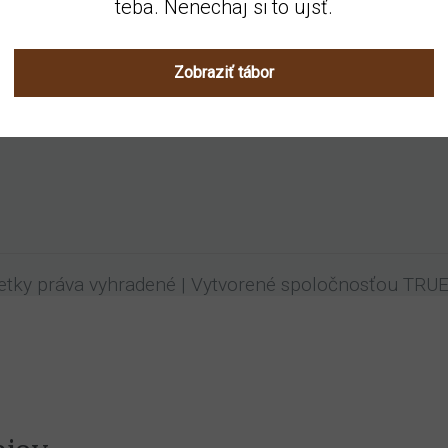
teba. Nenechaj si to ujsť.
Zobraziť tábor
etky práva vyhradené | Vytvorené spoločnosťou TRUES