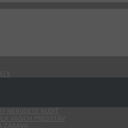
ATY
DY NEBUDETE NUDIŤ
ĽA VAŠICH PREDSTÁV
Á ZÁBAVA