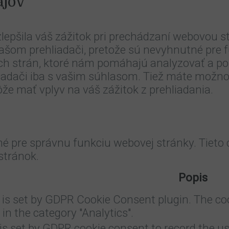
ajov
lepšila váš zážitok pri prechádzaní webovou st
vašom prehliadači, pretože sú nevyhnutné pre 
tích strán, ktoré nám pomáhajú analyzovať a p
iadači iba s vašim súhlasom. Tiež máte možnos
že mať vplyv na váš zážitok z prehliadania.
é pre správnu funkciu webovej stránky. Tieto
stránok.
Popis
 is set by GDPR Cookie Consent plugin. The coo
 in the category "Analytics".
is set by GDPR cookie consent to record the us